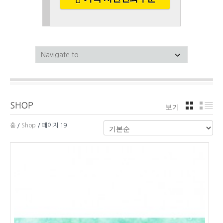
SHOP
보기
격자
리
홈
/
Shop
/ 페이지 19