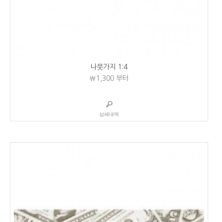
나뭇가지 1:4
₩1,300
부터
상세내역