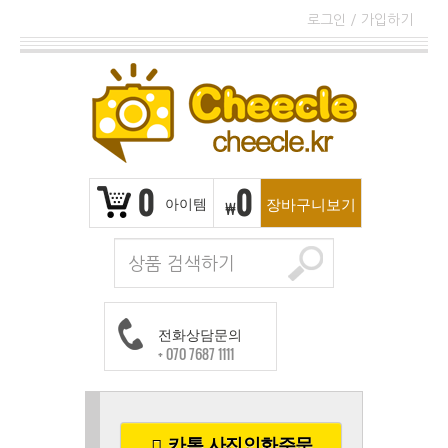
로그인
/
가입하기
0
0
아이템
장바구니보기
₩
전화상담문의
+ 070 7687 1111
카톡 사진인화주문