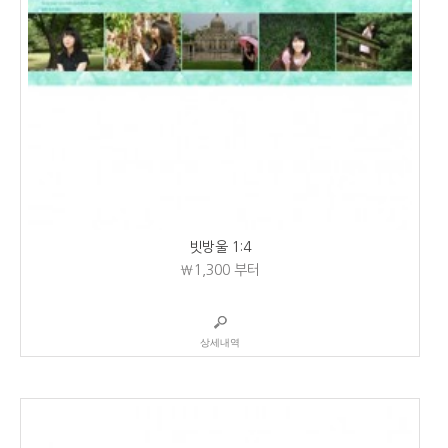
빗방울 1:4
₩1,300
부터
상세내역