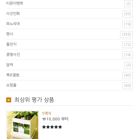
티몬이벤트
(2)
사진인화
(33)
파노라마
(19)
팬시
(356)
돌잔치
(72)
증명사진
(14)
달력
(3)
북&앨범
(93)
쇼핑몰
(69)
최상위 평가 상품
5액자
₩10,800
부터
5
5중에서