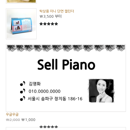
탁상용 미니 단면 캘린더
₩3,500
부터
5
5중에서
우글우글
₩2,000
₩1,000