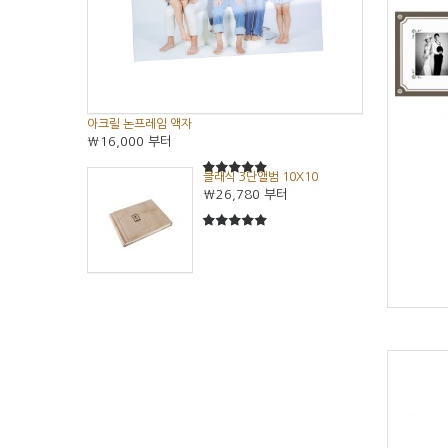
아크릴 논프레임 액자
₩16,000
부터
클래식 3단앨범 10X10
5
5중에서
₩26,780
부터
5
5중에서