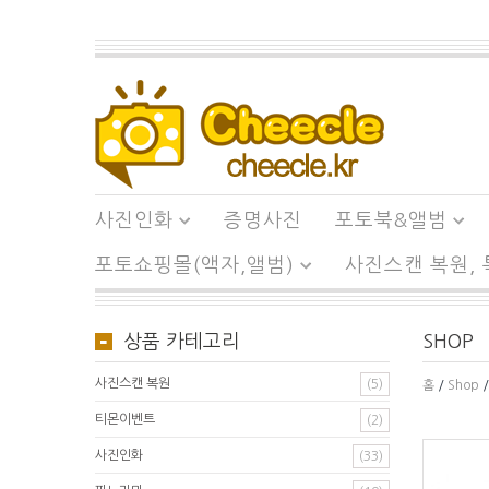
사진인화
증명사진
포토북&앨범
포토쇼핑몰(액자,앨범)
사진스캔 복원,
상품 카테고리
SHOP
사진스캔 복원
(5)
홈
/
Shop
/
티몬이벤트
(2)
사진인화
(33)