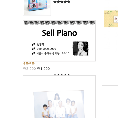
5
5중에서
우글우글
₩2,000
₩1,000
5
5중에서