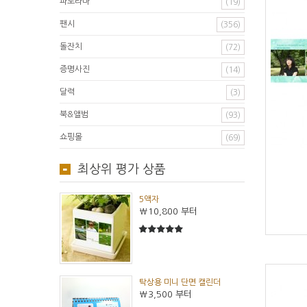
파노라마
(19)
팬시
(356)
돌잔치
(72)
증명사진
(14)
달력
(3)
북&앨범
(93)
쇼핑몰
(69)
최상위 평가 상품
5액자
₩10,800
부터
5
5중에서
탁상용 미니 단면 캘린더
₩3,500
부터