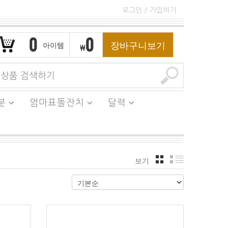
로그인
/
가입하기
0
0
장바구니보기
아이템
₩
분
엄마표돌잔치
달력
보기
격자
리스트