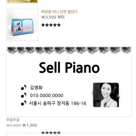
탁상용 미니 단면 캘린더
₩3,500
부터
5
5중에서
우글우글
₩2,000
₩1,000