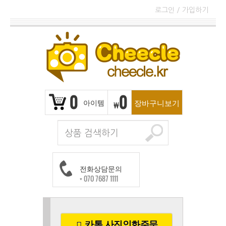
로그인
/
가입하기
0
0
아이템
장바구니보기
₩
전화상담문의
+ 070 7687 1111
카톡 사진인화주문