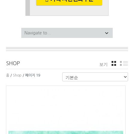
SHOP
보기
격자
리
홈
/
Shop
/ 페이지 19