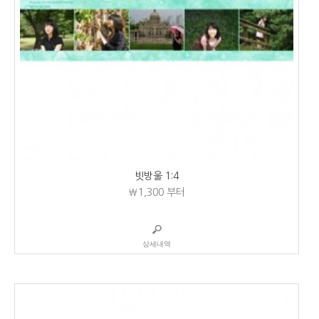
빗방울 1:4
₩1,300
부터
상세내역