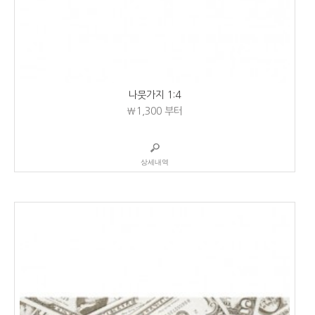
나뭇가지 1:4
₩1,300
부터
상세내역