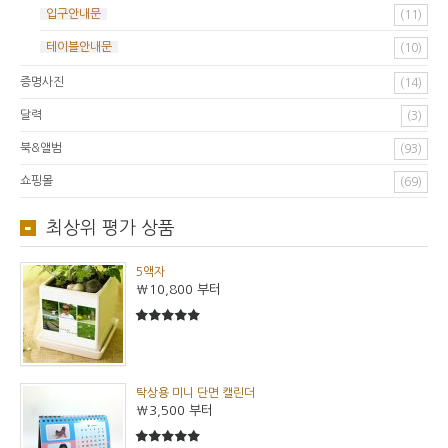
입구안내문
(11)
테이블안내문
(10)
증명사진
(14)
달력
(3)
북&앨범
(93)
쇼핑몰
(69)
최상위 평가 상품
5액자
₩10,800
부터
5
5중에서
탁상용 미니 단면 캘린더
₩3,500
부터