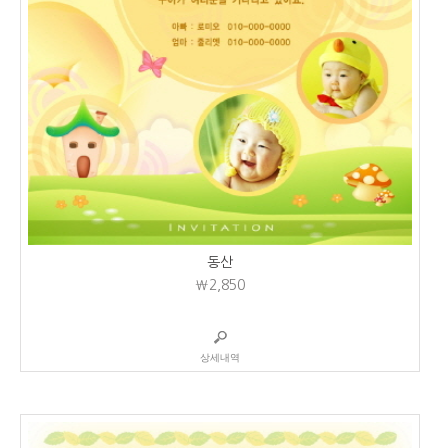
동산
₩2,850
상세내역