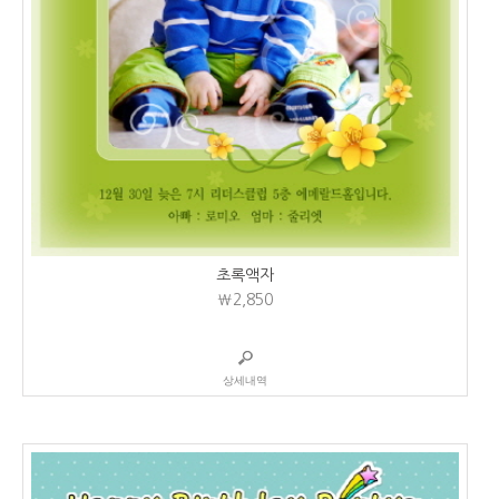
초록액자
₩2,850
상세내역