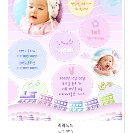
칙칙폭폭
₩2,850