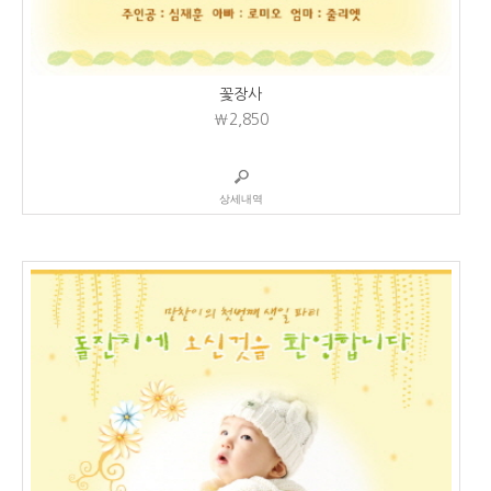
꽃장사
₩2,850
상세내역