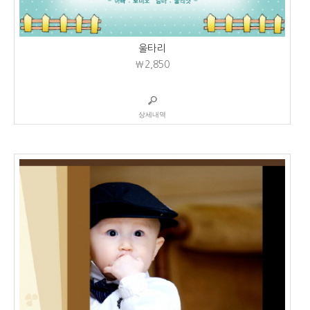
울타리
₩2,850
상세내역