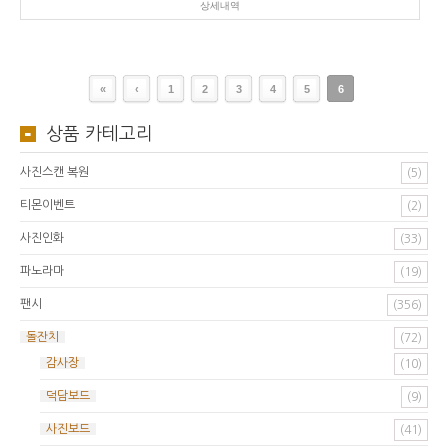
상세내역
«
‹
1
2
3
4
5
6
상품 카테고리
사진스캔 복원
(5)
티몬이벤트
(2)
사진인화
(33)
파노라마
(19)
팬시
(356)
돌잔치
(72)
감사장
(10)
덕담보드
(9)
사진보드
(41)