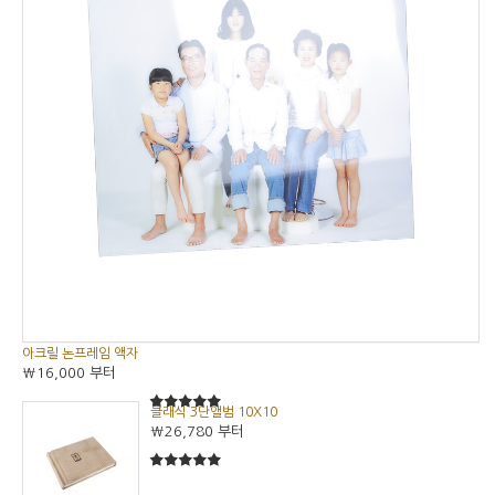
아크릴 논프레임 액자
₩16,000
부터
클래식 3단앨범 10X10
5
5중에서
₩26,780
부터
5
5중에서