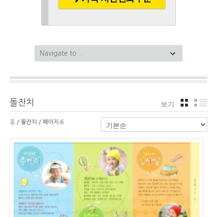
돌잔치
보기
격자
리
홈
/ 돌잔치 / 페이지 6