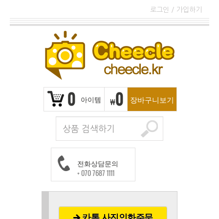
로그인
/
가입하기
0
0
아이템
장바구니보기
₩
전화상담문의
+ 070 7687 1111
카톡 사진인화주문