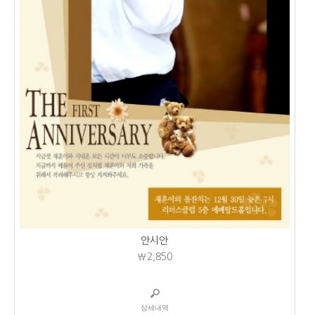
안시안
₩2,850
상세내역