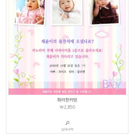
화려한커텐
₩2,850
상세내역