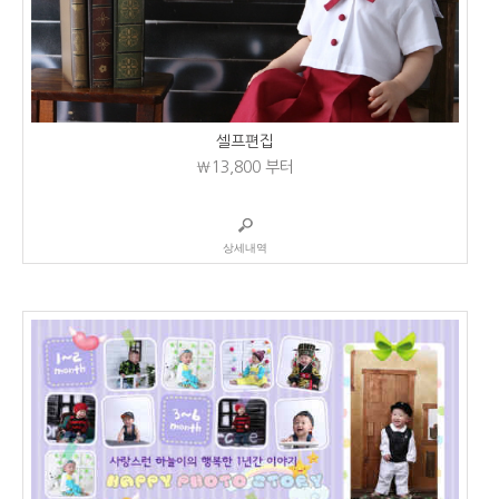
셀프편집
₩13,800
부터
상세내역