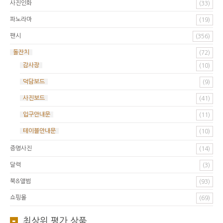
사진인화
(33)
파노라마
(19)
팬시
(356)
돌잔치
(72)
감사장
(10)
덕담보드
(9)
사진보드
(41)
입구안내문
(11)
테이블안내문
(10)
증명사진
(14)
달력
(3)
북&앨범
(93)
쇼핑몰
(69)
최상위 평가 상품