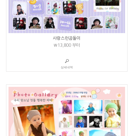
사랑스런곰돌이
₩13,800
부터
상세내역