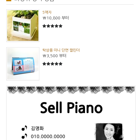
5액자
₩10,800
부터
5
5중에서
탁상용 미니 단면 캘린더
₩3,500
부터
5
5중에서