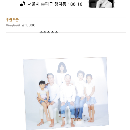
우글우글
₩2,000
₩1,000
5
5중에서