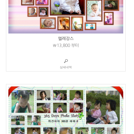
엘레강스
₩13,800
부터
상세내역