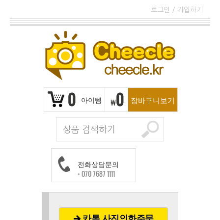
로그인
/
가입하기
0
0
아이템
장바구니보기
₩
전화상담문의
+ 070 7687 1111
카톡 사진인화주문