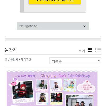
돌잔치
보기
격자
리
홈
/ 돌잔치 / 페이지 3