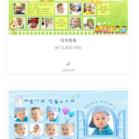
칙칙폭폭
₩13,800
부터
상세내역