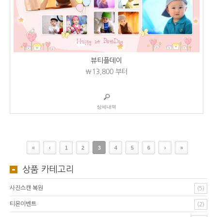
뷰티플데이
₩13,800
부터
상세내역
«
‹
1
2
3
4
5
6
›
»
상품 카테고리
사진스캔 복원
(5)
티몬이벤트
(2)