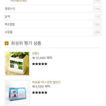
테이블안내문
(10)
증명사진
(14)
달력
(3)
북&앨범
(93)
쇼핑몰
(69)
최상위 평가 상품
5액자
₩10,800
부터
5
5중에서
탁상용 미니 단면 캘린더
₩3,500
부터
5
5중에서