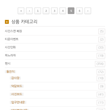
«
‹
1
2
3
4
5
6
›
상품 카테고리
사진스캔 복원
(5)
티몬이벤트
(2)
사진인화
(33)
파노라마
(19)
팬시
(356)
돌잔치
(72)
감사장
(10)
덕담보드
(9)
사진보드
(41)
입구안내문
(11)