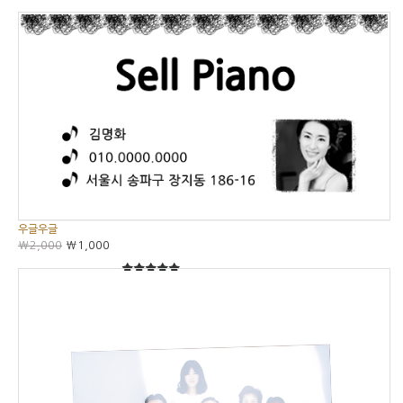
우글우글
₩2,000
₩1,000
5
5중에서