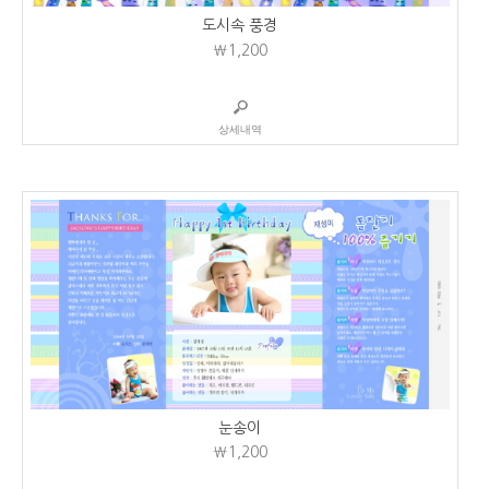
도시속 풍경
₩1,200
상세내역
눈송이
₩1,200