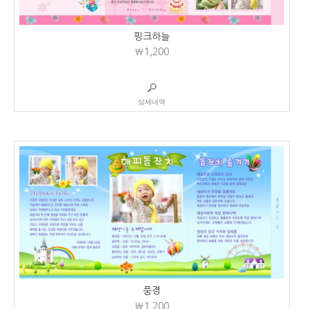
핑크하늘
₩1,200
상세내역
풍경
₩1,200