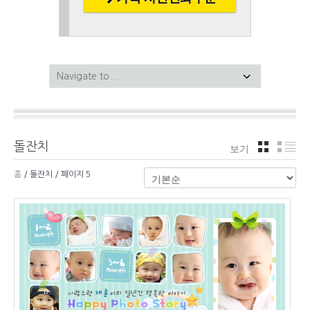
돌잔치
보기
격자
리
홈
/ 돌잔치 / 페이지 5