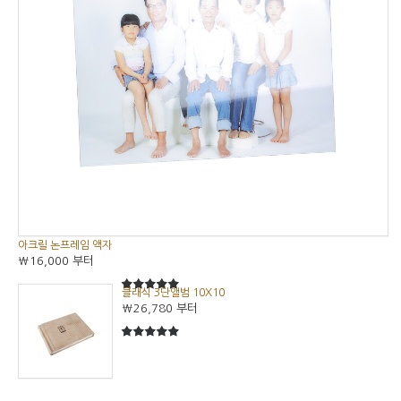
아크릴 논프레임 액자
₩16,000
부터
클래식 3단앨범 10X10
5
5중에서
₩26,780
부터
5
5중에서