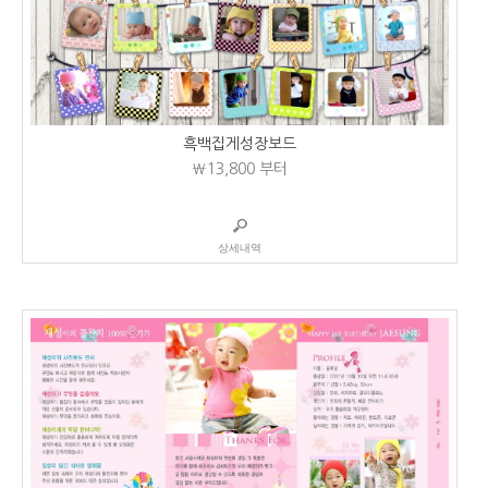
흑백집게성장보드
₩13,800
부터
상세내역