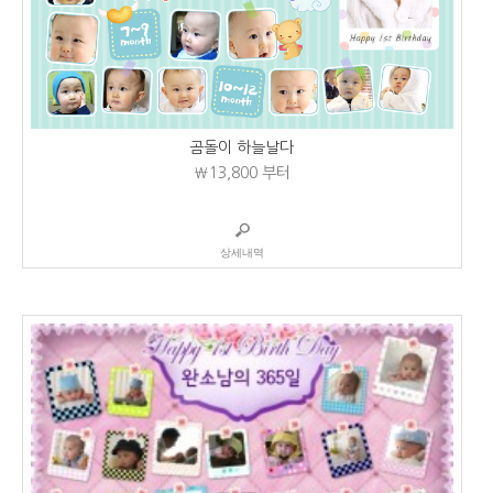
곰돌이 하늘날다
₩13,800
부터
상세내역