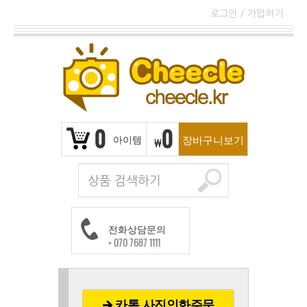
로그인
/
가입하기
0
0
아이템
장바구니보기
₩
전화상담문의
+ 070 7687 1111
카톡 사진인화주문