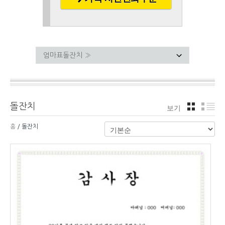
돌잔치
보기
격자
리
홈
/ 돌잔치