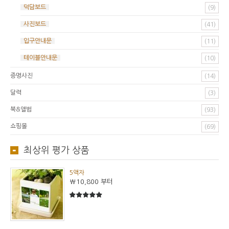
덕담보드
(9)
사진보드
(41)
입구안내문
(11)
테이블안내문
(10)
증명사진
(14)
달력
(3)
북&앨범
(93)
쇼핑몰
(69)
최상위 평가 상품
5액자
₩10,800
부터
5
5중에서