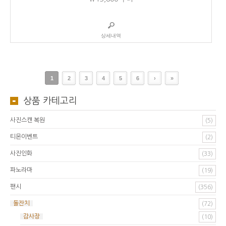
상세내역
1
2
3
4
5
6
›
»
상품 카테고리
사진스캔 복원
(5)
티몬이벤트
(2)
사진인화
(33)
파노라마
(19)
팬시
(356)
돌잔치
(72)
감사장
(10)