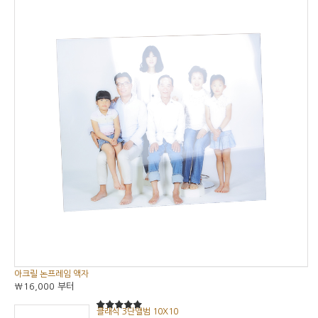
아크릴 논프레임 액자
₩16,000
부터
클래식 3단앨범 10X10
5
5중에서