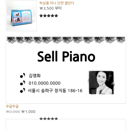
탁상용 미니 단면 캘린더
₩3,500
부터
5
5중에서
우글우글
₩2,000
₩1,000
5
5중에서