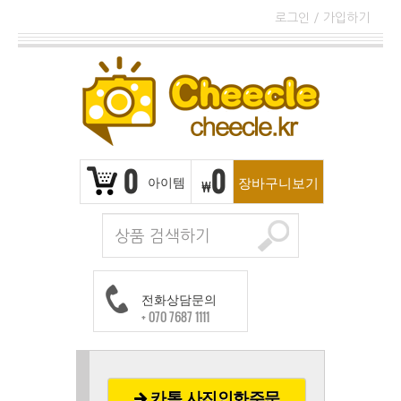
로그인
/
가입하기
0
0
아이템
장바구니보기
₩
전화상담문의
+ 070 7687 1111
카톡 사진인화주문