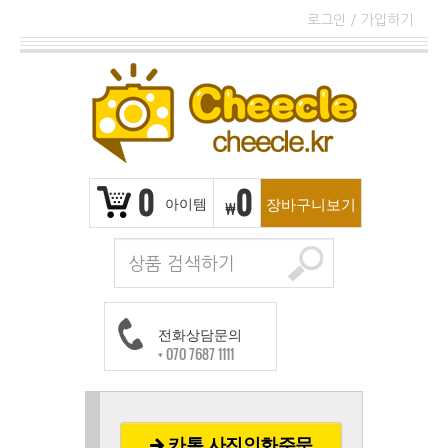
로그인
/
가입하기
0
0
아이템
장바구니보기
₩
전화상담문의
+ 070 7687 1111
카톡 사진인화주문