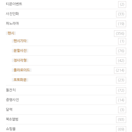
티몬이벤트
(2)
사진인화
(33)
파노라마
(19)
팬시
(356)
팬시기타
(1)
분할사진
(76)
정사각형
(42)
폴라로이드
(214)
포토화분
(23)
돌잔치
(72)
증명사진
(14)
달력
(3)
북&앨범
(93)
쇼핑몰
(69)