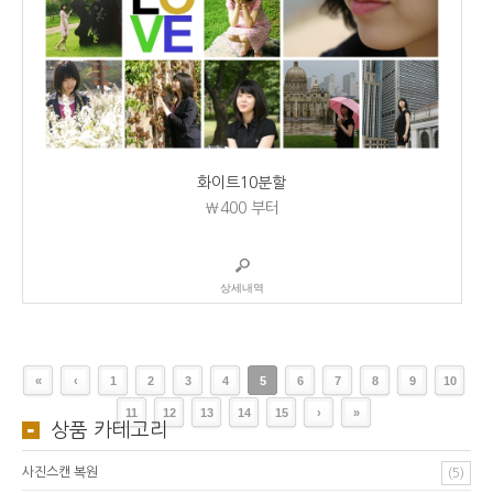
화이트10분할
₩400
부터
상세내역
«
‹
1
2
3
4
5
6
7
8
9
10
11
12
13
14
15
›
»
상품 카테고리
사진스캔 복원
(5)