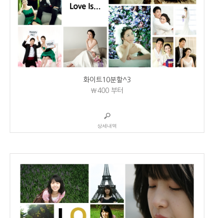
화이트10분할^3
₩400
부터
상세내역