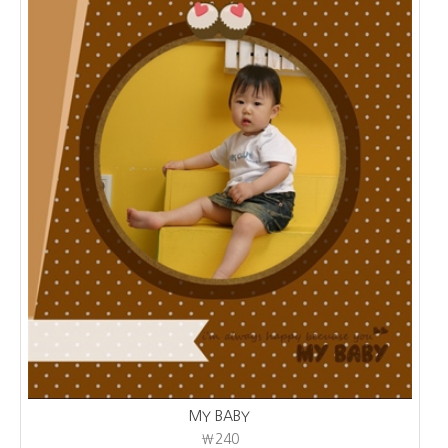
MY BABY
₩240