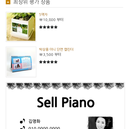
최상위 평가 상품
5액자
₩10,800
부터
5
5중에서
탁상용 미니 단면 캘린더
₩3,500
부터
5
5중에서