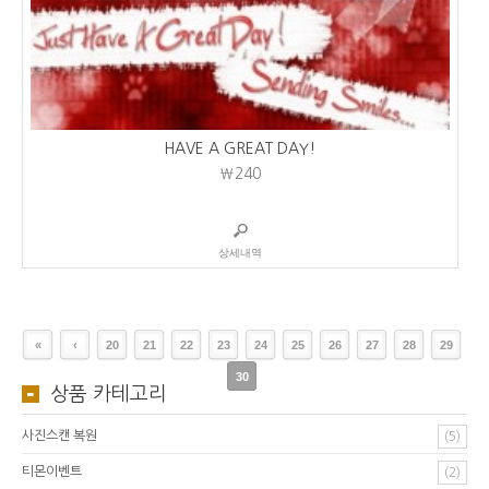
HAVE A GREAT DAY!
₩240
상세내역
«
‹
20
21
22
23
24
25
26
27
28
29
30
상품 카테고리
사진스캔 복원
(5)
티몬이벤트
(2)