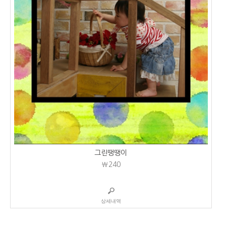
그린땡땡이
₩240
상세내역