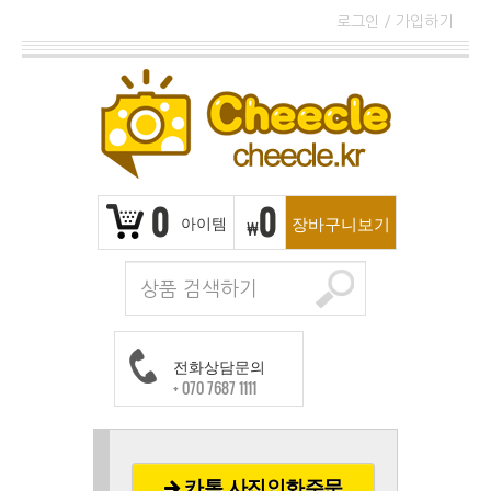
로그인
/
가입하기
0
0
아이템
장바구니보기
₩
전화상담문의
+ 070 7687 1111
카톡 사진인화주문