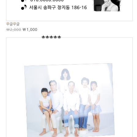
우글우글
₩2,000
₩1,000
5
5중에서