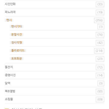
사진인화
(33)
파노라마
(19)
팬시
(356)
팬시기타
(1)
분할사진
(76)
정사각형
(42)
폴라로이드
(214)
포토화분
(23)
돌잔치
(72)
증명사진
(14)
달력
(3)
북&앨범
(93)
쇼핑몰
(69)