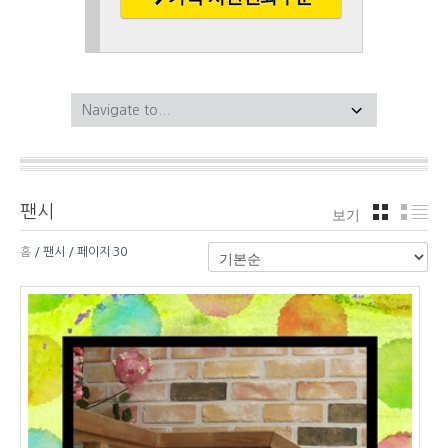
팬시
보기
격자
리
홈
/ 팬시 / 페이지 30