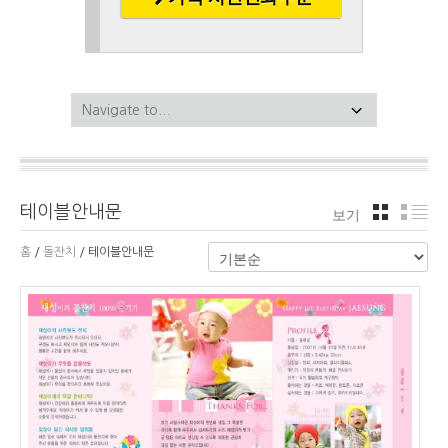
테이블안내문
보기
격자
리
홈
/
돌잔치
/ 테이블안내문