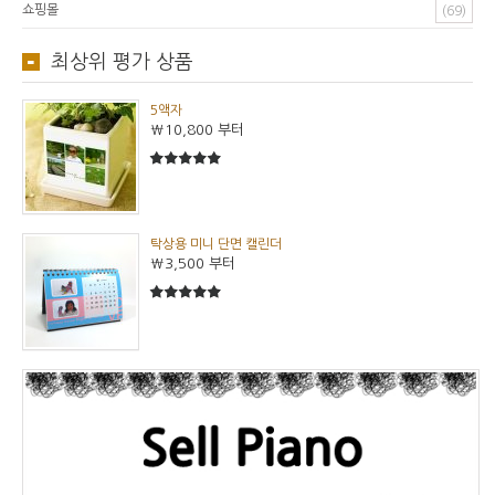
쇼핑몰
(69)
최상위 평가 상품
5액자
₩10,800
부터
5
5중에서
탁상용 미니 단면 캘린더
₩3,500
부터
5
5중에서