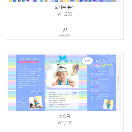
도시속 풍경
₩1,200
상세내역
눈송이
₩1,200