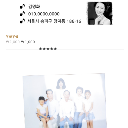
우글우글
₩2,000
₩1,000
5
5중에서