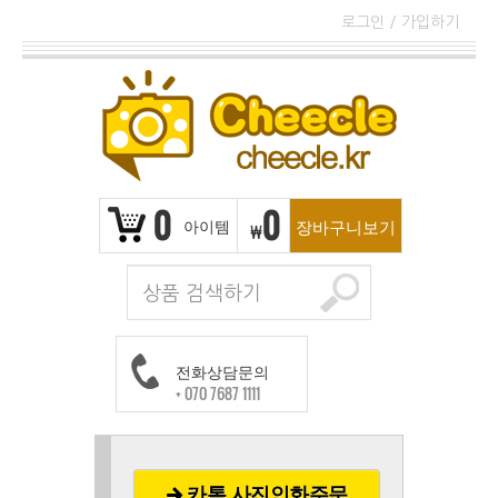
로그인
/
가입하기
0
0
아이템
장바구니보기
₩
전화상담문의
+ 070 7687 1111
카톡 사진인화주문