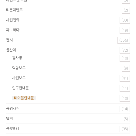
사진스캔 복원
(5)
티몬이벤트
(2)
사진인화
(33)
파노라마
(19)
팬시
(356)
돌잔치
(72)
감사장
(10)
덕담보드
(9)
사진보드
(41)
입구안내문
(11)
테이블안내문
(10)
증명사진
(14)
달력
(3)
북&앨범
(93)