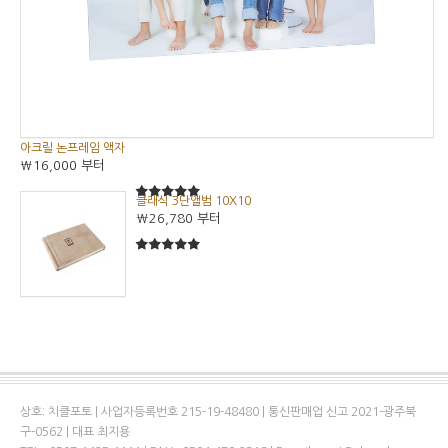
아크릴 논프레임 액자
₩16,000
부터
클래식 3단앨범 10X10
5
5중에서
₩26,780
부터
5
5중에서
상호: 치클포토 | 사업자등록번호 215-19-48480 | 통신판매업 신고 2021-광주북
구-0562 | 대표 최지용