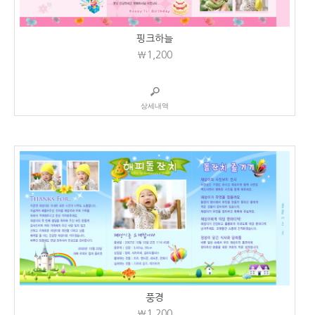
핑크하늘
₩1,200
상세내역
풍경
₩1,200