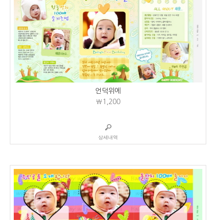
언덕위에
₩1,200
상세내역