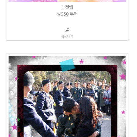
노컨셉
₩350
부터
상세내역