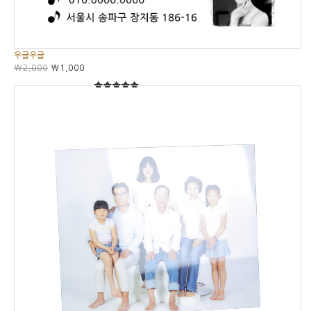
우글우글
₩2,000
₩1,000
5
5중에서