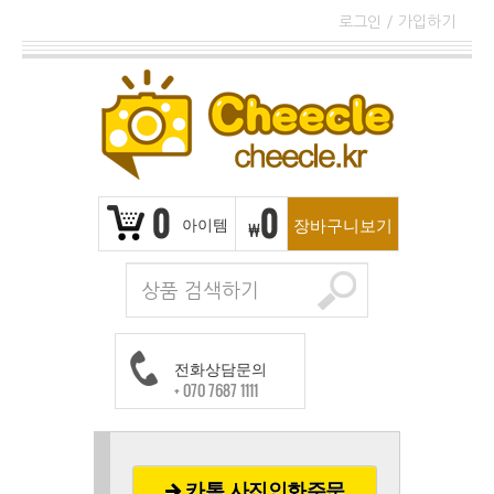
로그인
/
가입하기
0
0
아이템
장바구니보기
₩
전화상담문의
+ 070 7687 1111
카톡 사진인화주문