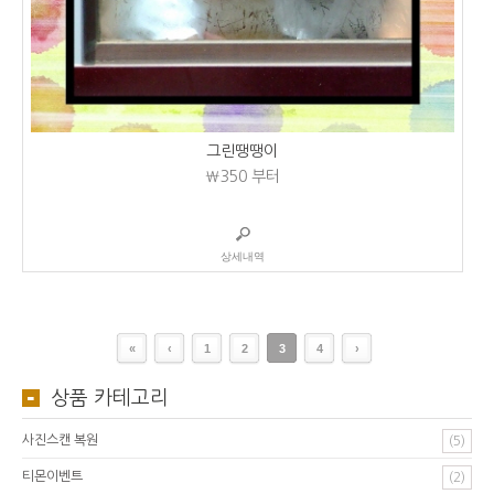
그린땡땡이
₩350
부터
상세내역
«
‹
1
2
3
4
›
상품 카테고리
사진스캔 복원
(5)
티몬이벤트
(2)