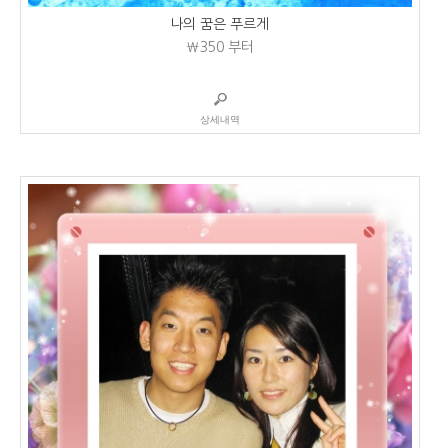
나의 꿈은 푸르게
₩350
부터
상세내역