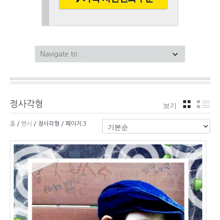
정사각형
보기
격자
리
홈
/
팬시
/ 정사각형 / 페이지 3