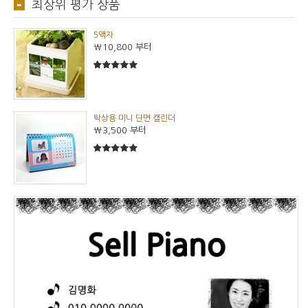
최상위 평가 상품
5액자
₩10,800
부터
5
5중에서
탁상용 미니 단면 캘린더
₩3,500
부터
5
5중에서