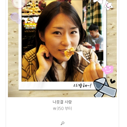
나뭇결 사랑
₩350
부터