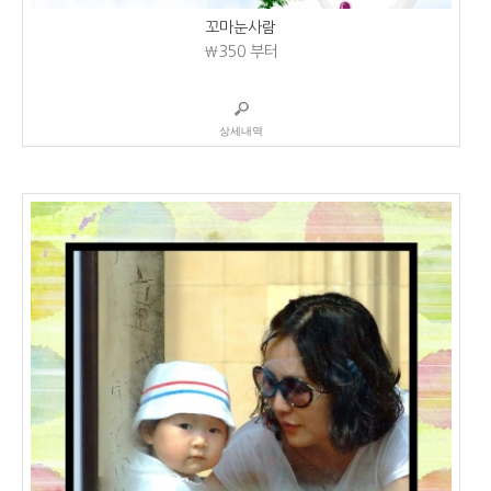
꼬마눈사람
₩350
부터
상세내역