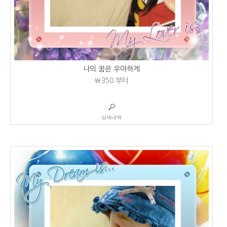
나의 꿈은 우아하게
₩350
부터
상세내역