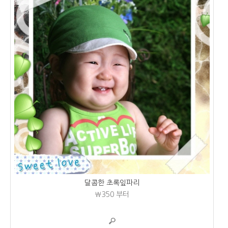
달콤한 초록잎파리
₩350
부터