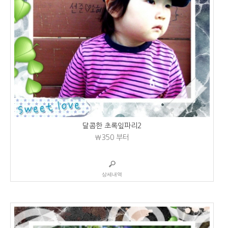
달콤한 초록잎파리2
₩350
부터
상세내역