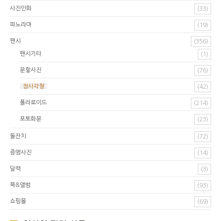
사진인화
(33)
파노라마
(19)
팬시
(356)
팬시기타
(1)
분할사진
(76)
정사각형
(42)
폴라로이드
(214)
포토화분
(23)
돌잔치
(72)
증명사진
(14)
달력
(3)
북&앨범
(93)
쇼핑몰
(69)