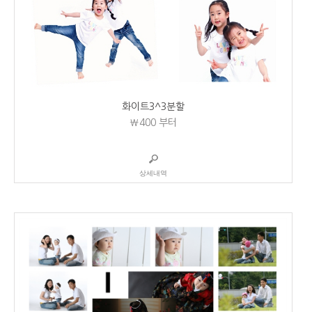
화이트3^3분할
₩400
부터
상세내역