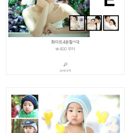
화이트4분할^대
₩400
부터
상세내역