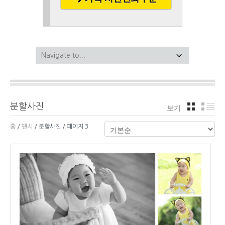
분할사진
보기
격자
리
홈
/
팬시
/ 분할사진 / 페이지 3