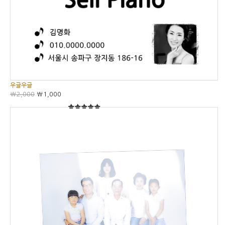
우글우글
₩2,000
₩1,000
5
5중에서