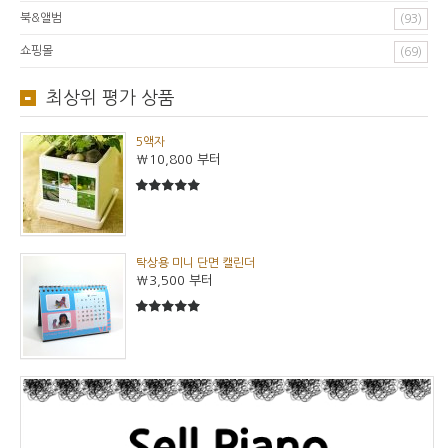
북&앨범
(93)
쇼핑몰
(69)
최상위 평가 상품
5액자
₩10,800
부터
5
5중에서
탁상용 미니 단면 캘린더
₩3,500
부터
5
5중에서