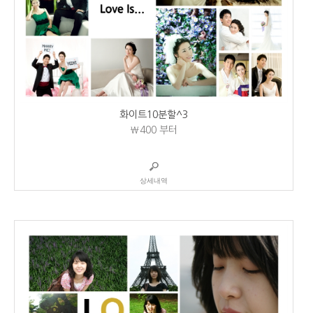
화이트10분할^3
₩400
부터
상세내역