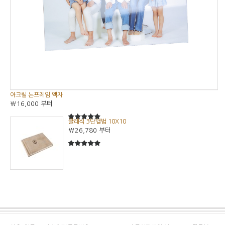
아크릴 논프레임 액자
₩16,000
부터
클래식 3단앨범 10X10
5
5중에서
₩26,780
부터
5
5중에서