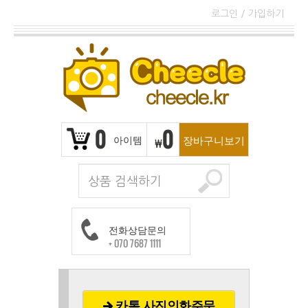
로그인
/
가입하기
0
0
아이템
장바구니보기
₩
전화상담문의
+ 070 7687 1111
카톡 사진인화주문