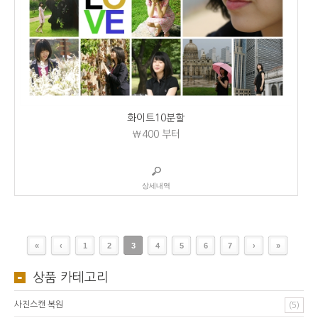
화이트10분할
₩400
부터
상세내역
«
‹
1
2
3
4
5
6
7
›
»
상품 카테고리
사진스캔 복원
(5)