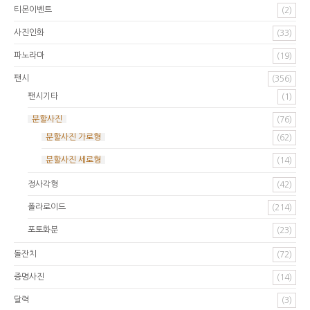
티몬이벤트
(2)
사진인화
(33)
파노라마
(19)
팬시
(356)
팬시기타
(1)
분할사진
(76)
분할사진 가로형
(62)
분할사진 세로형
(14)
정사각형
(42)
폴라로이드
(214)
포토화분
(23)
돌잔치
(72)
증명사진
(14)
달력
(3)