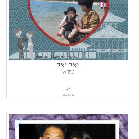
그렇게그렇게
₩350
상세내역