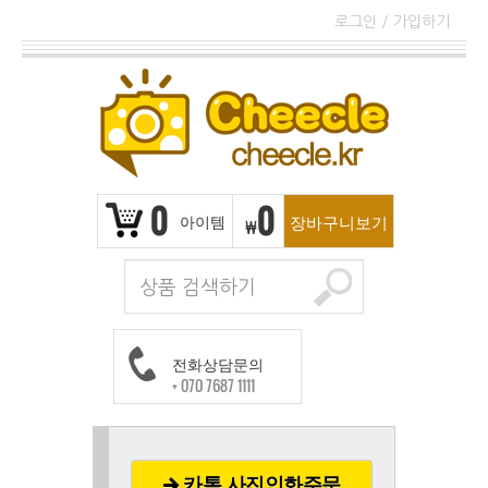
로그인
/
가입하기
0
0
아이템
장바구니보기
₩
전화상담문의
+ 070 7687 1111
카톡 사진인화주문