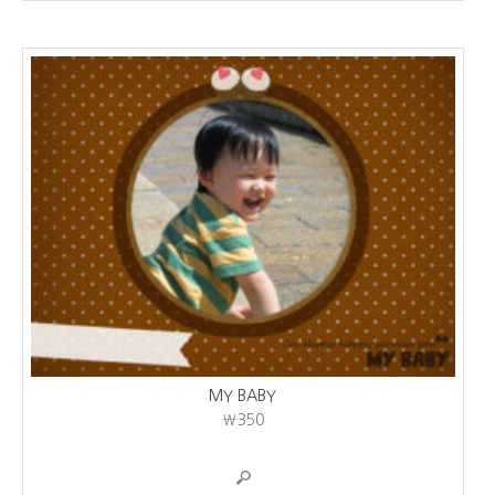
MY BABY
₩350