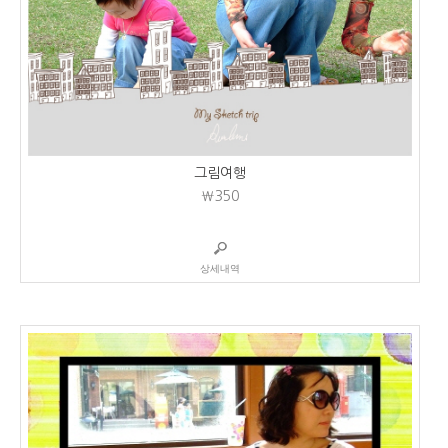
그림여행
₩350
상세내역