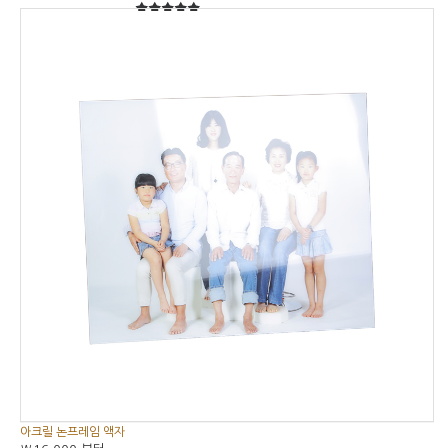
5
5중에서
아크릴 논프레임 액자