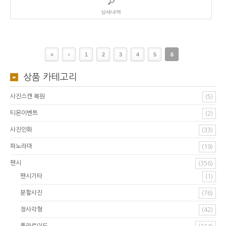
상세내역
«
‹
1
2
3
4
5
6
상품 카테고리
사진스캔 복원
(5)
티몬이벤트
(2)
사진인화
(33)
파노라마
(19)
팬시
(356)
팬시기타
(1)
분할사진
(76)
정사각형
(42)
폴라로이드