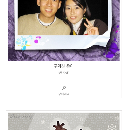
구겨진 종이
₩350
상세내역