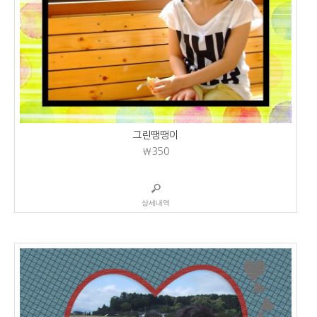
그린땡땡이
₩350
상세내역