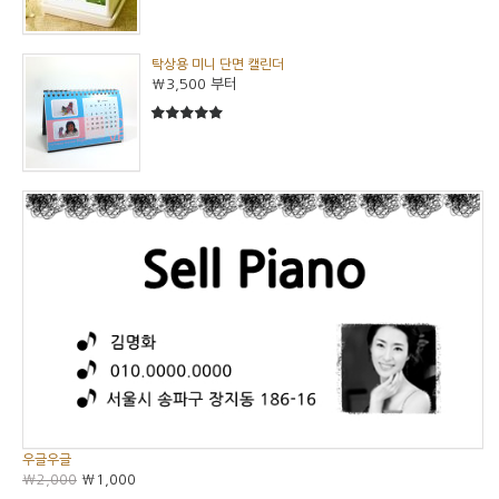
탁상용 미니 단면 캘린더
₩3,500
부터
5
5중에서
우글우글
₩2,000
₩1,000