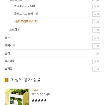
(214)
폴라로이드 미디움
(71)
폴라로이드 오리지날
(71)
폴라로이드 와이드
(72)
포토화분
(23)
돌잔치
(72)
증명사진
(14)
달력
(3)
북&앨범
(93)
쇼핑몰
(69)
최상위 평가 상품
5액자
₩10,800
부터
5
5중에서