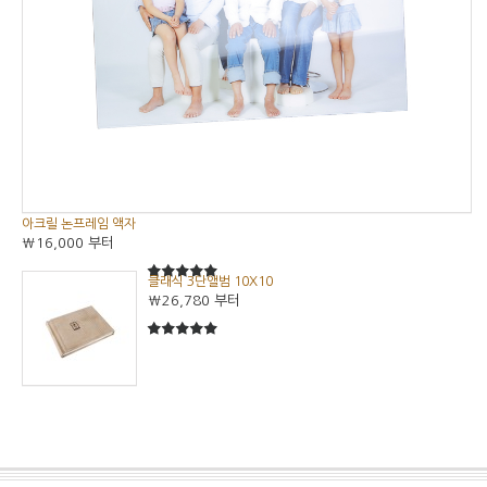
아크릴 논프레임 액자
₩16,000
부터
클래식 3단앨범 10X10
5
5중에서
₩26,780
부터
5
5중에서