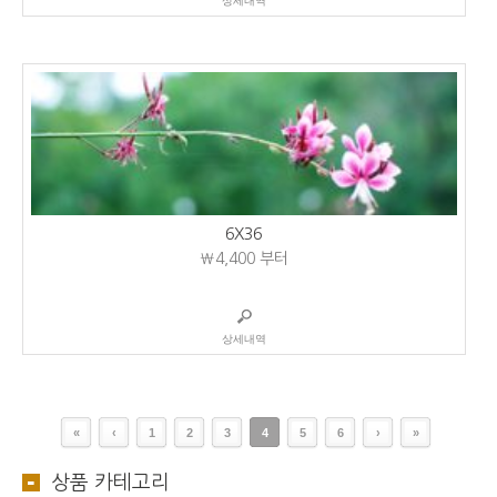
상세내역
6X36
₩4,400
부터
상세내역
«
‹
1
2
3
4
5
6
›
»
상품 카테고리