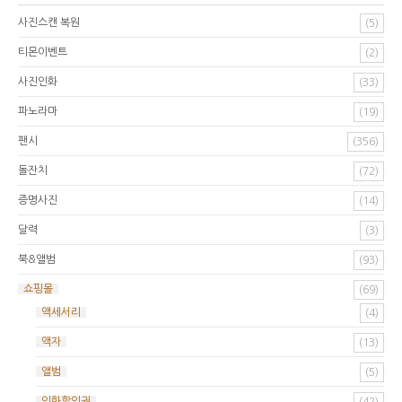
사진스캔 복원
(5)
티몬이벤트
(2)
사진인화
(33)
파노라마
(19)
팬시
(356)
돌잔치
(72)
증명사진
(14)
달력
(3)
북&앨범
(93)
쇼핑몰
(69)
액세서리
(4)
액자
(13)
앨범
(5)
인화할인권