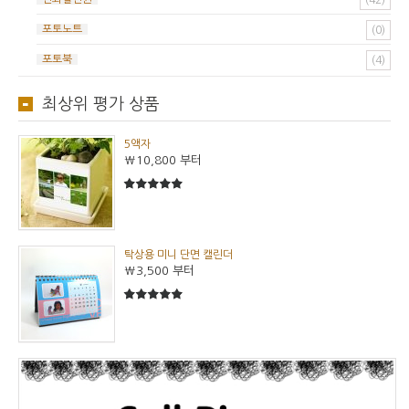
(42)
포토노트
(0)
포토북
(4)
최상위 평가 상품
5액자
₩10,800
부터
5
5중에서
탁상용 미니 단면 캘린더
₩3,500
부터
5
5중에서