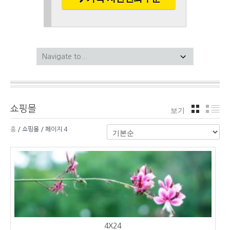
쇼핑몰
보기
격자
리
홈
/ 쇼핑몰 / 페이지 4
4X24