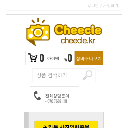
로그인
/
가입하기
0
0
아이템
장바구니보기
₩
전화상담문의
+ 070 7687 1111
카톡 사진인화주문