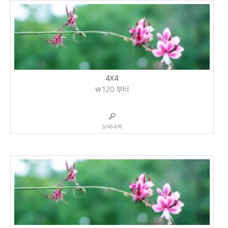
4X4
₩120
부터
상세내역