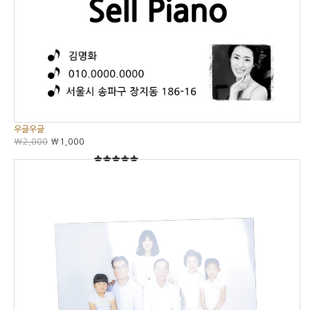
우글우글
₩2,000
₩1,000
5
5중에서