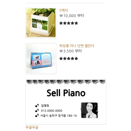
5액자
₩10,800
부터
5
5중에서
탁상용 미니 단면 캘린더
₩3,500
부터
5
5중에서
우글우글