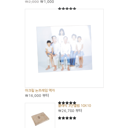
₩2,000
₩1,000
5
5중에서
아크릴 논프레임 액자
₩16,000
부터
클래식 3단앨범 10X10
5
5중에서
₩26,780
부터
5
5중에서