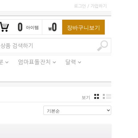
로그인
/
가입하기
0
0
장바구니보기
아이템
₩
분
엄마표돌잔치
달력
보기
격자
리스트