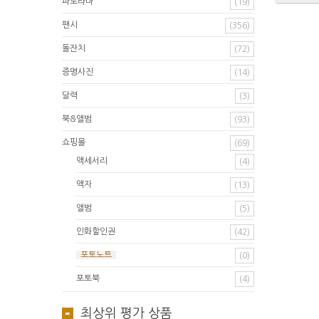
파노라마
(19)
팬시
(356)
돌잔치
(72)
증명사진
(14)
달력
(3)
북&앨범
(93)
쇼핑몰
(69)
액세서리
(4)
액자
(13)
앨범
(5)
인화할인권
(42)
포토노트
(0)
포토북
(4)
최상위 평가 상품