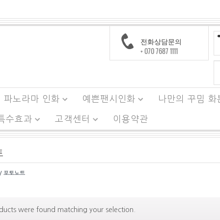
전화상담문의
+ 070 7687 1111
파노라마 인화
예쁜팬시인화
나만의 꾸밈 화
 특수효과
고객센터
이용약관
트
/ 포토노트
ducts were found matching your selection.