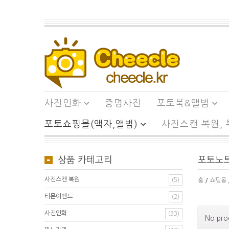
사진인화
증명사진
포토북&앨범
포토쇼핑몰(액자,앨범)
사진스캔 복원,
상품 카테고리
포토노
사진스캔 복원
(5)
홈
/
쇼핑몰
티몬이벤트
(2)
사진인화
(33)
No pro