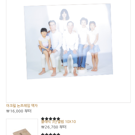
아크릴 논프레임 액자
₩16,000
부터
클래식 3단앨범 10X10
5
5중에서
₩26,780
부터