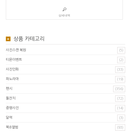
상세내역
상품 카테고리
사진스캔 복원
(5)
티몬이벤트
(2)
사진인화
(33)
파노라마
(19)
팬시
(356)
돌잔치
(72)
증명사진
(14)
달력
(3)
북&앨범
(93)