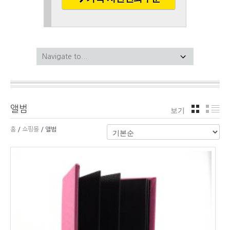
앨범
보기
격자
리
홈
/
쇼핑몰
/ 앨범