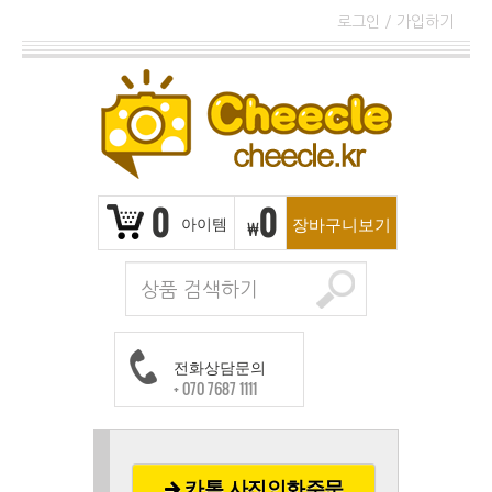
로그인
/
가입하기
0
0
아이템
장바구니보기
₩
전화상담문의
+ 070 7687 1111
카톡 사진인화주문