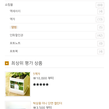
쇼핑몰
(69)
액세서리
(4)
액자
(13)
앨범
(5)
인화할인권
(42)
포토노트
(0)
포토북
(4)
최상위 평가 상품
5액자
₩10,800
부터
5
5중에서
탁상용 미니 단면 캘린더
₩3,500
부터