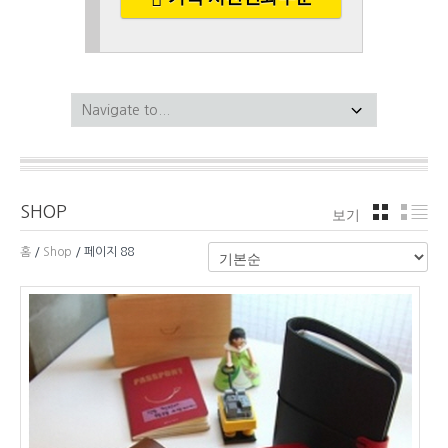
SHOP
보기
격자
리
홈
/
Shop
/ 페이지 88