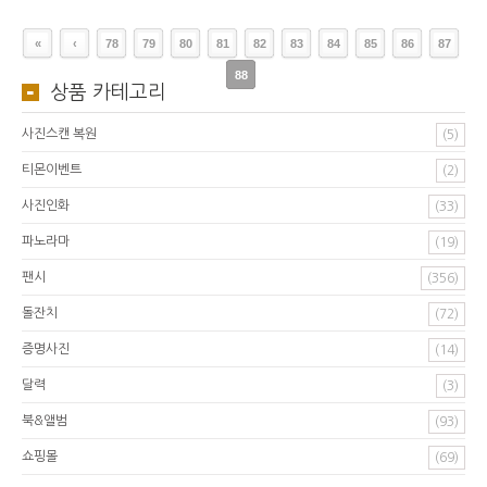
«
‹
78
79
80
81
82
83
84
85
86
87
88
상품 카테고리
사진스캔 복원
(5)
티몬이벤트
(2)
사진인화
(33)
파노라마
(19)
팬시
(356)
돌잔치
(72)
증명사진
(14)
달력
(3)
북&앨범
(93)
쇼핑몰
(69)