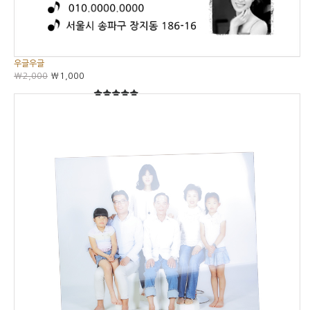
우글우글
₩2,000
₩1,000
5
5중에서