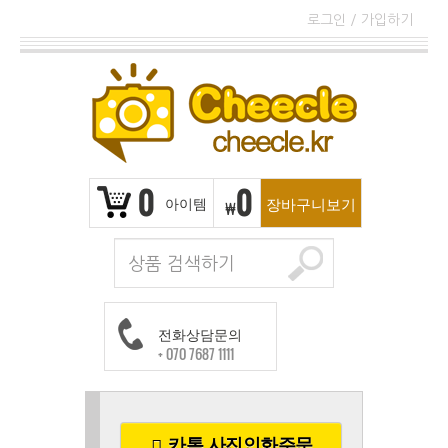
로그인
/
가입하기
0
0
아이템
장바구니보기
₩
전화상담문의
+ 070 7687 1111
카톡 사진인화주문