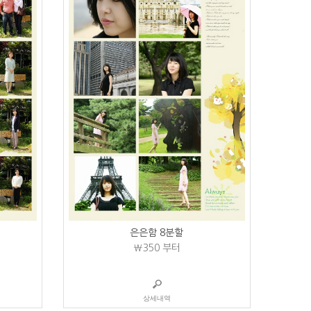
은은함 8분할
₩350
부터
상세내역