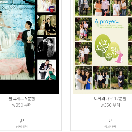
블랙세로 5분할
토끼와나무 12분할
₩350
부터
₩350
부터
상세내역
상세내역