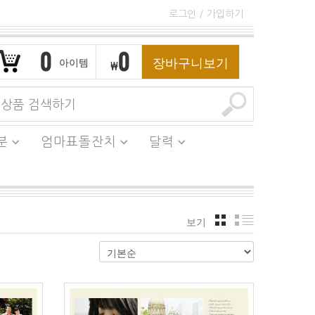
로그인
/
가입하기
0
0
장바구니보기
아이템
₩
분
엄마표돌잔치
달력
보기
격자
리스트