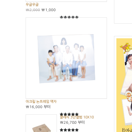
우글우글
₩2,000
₩1,000
5
5중에서
아크릴 논프레임 액자
₩16,000
부터
클래식 3단앨범 10X10
5
5중에서
₩26,780
부터