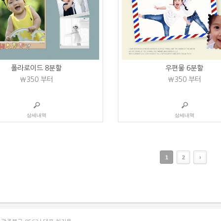
폴라로이드 8분할
우편물 6분할
₩350
부터
₩350
부터
상세내역
상세내역
1
2
›