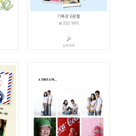
기록장 6분할
₩350
부터
상세내역