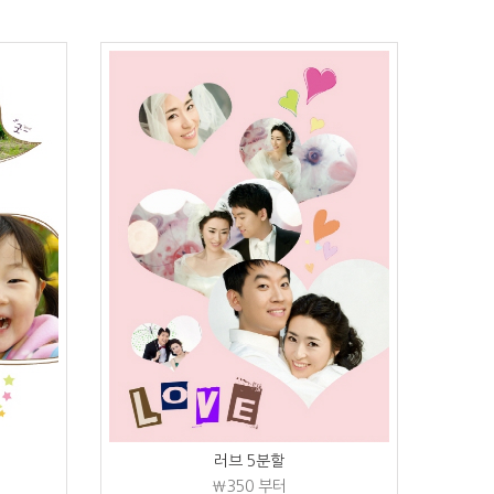
러브 5분할
₩350
부터