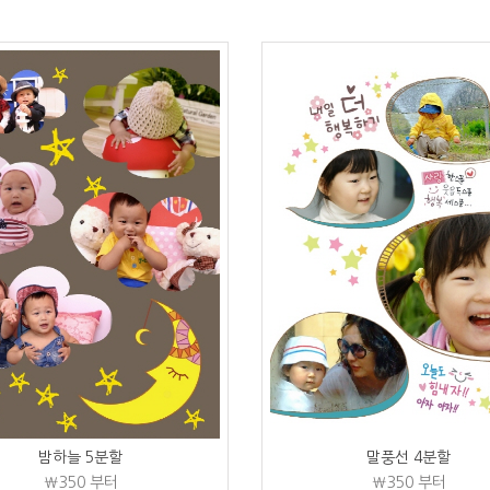
밤하늘 5분할
말풍선 4분할
₩350
부터
₩350
부터