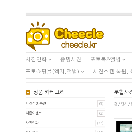
사진인화
증명사진
포토북&앨범
포토쇼핑몰(액자,앨범)
사진스캔 복원,
상품 카테고리
분할사
사진스캔 복원
(5)
홈
/
팬시
/
티몬이벤트
(2)
사진인화
(33)