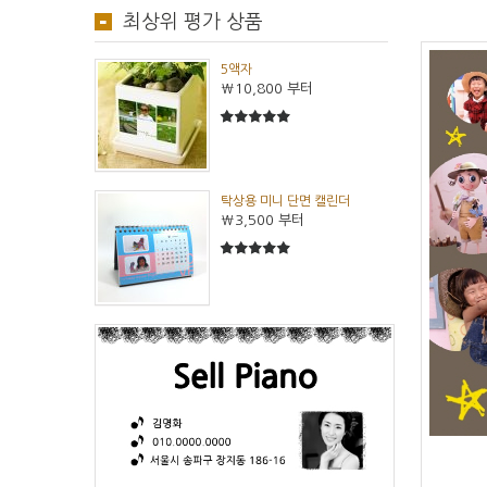
최상위 평가 상품
5액자
₩10,800
부터
5
5중에서
탁상용 미니 단면 캘린더
₩3,500
부터
5
5중에서