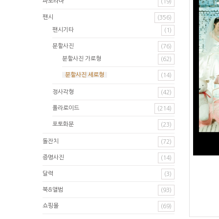
파노라마
(19)
팬시
(356)
팬시기타
(1)
분할사진
(76)
분할사진 가로형
(62)
분할사진 세로형
(14)
정사각형
(42)
폴라로이드
(214)
포토화분
(23)
돌잔치
(72)
증명사진
(14)
달력
(3)
북&앨범
(93)
쇼핑몰
(69)