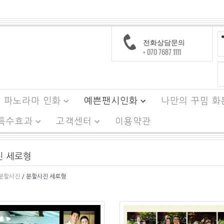
전화상담문의
+ 070 7687 1111
파노라마 인화
예쁜팬시인화
나만의 꾸밈 화
 특수효과
고객센터
이용약관
진 세로형
분할사진
/ 분할사진 세로형