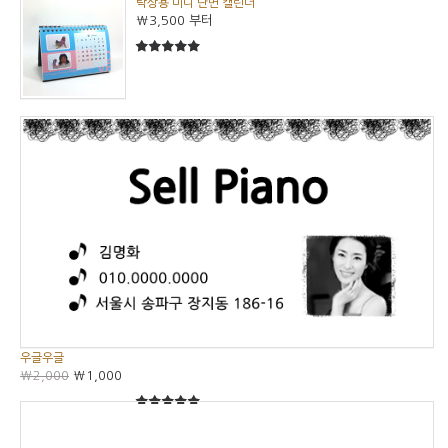
탁상용 미니 단면 캘린더
₩3,500
부터
5
5중에서
우글우글
₩2,000
₩1,000
5
5중에서