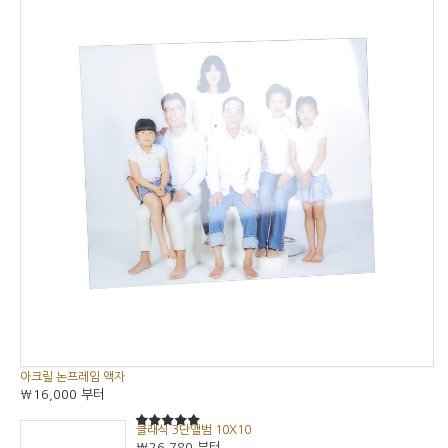
아크릴 논프레임 액자
₩16,000
부터
클래식 3단앨범 10X10
5
5중에서
₩26,780
부터