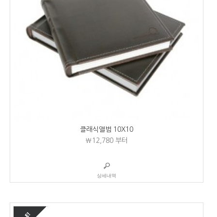
클래식앨범 10X10
₩12,780
부터
상세내역