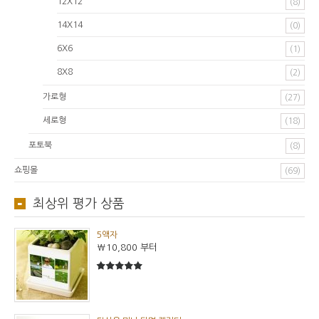
12X12
(8)
14X14
(0)
6X6
(1)
8X8
(2)
가로형
(27)
세로형
(18)
포토북
(8)
쇼핑몰
(69)
최상위 평가 상품
5액자
₩10,800
부터
5
5중에서