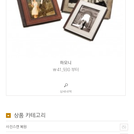
하모니
₩41,930
부터
상세내역
상품 카테고리
사진스캔 복원
(5)