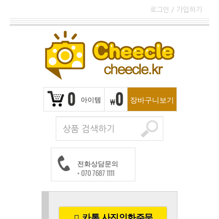
로그인
/
가입하기
0
0
아이템
장바구니보기
₩
전화상담문의
+ 070 7687 1111
카톡 사진인화주문