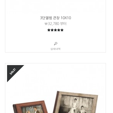
3단앨범 큰창 10X10
₩32,780
부터
5
5중에서
상세내역