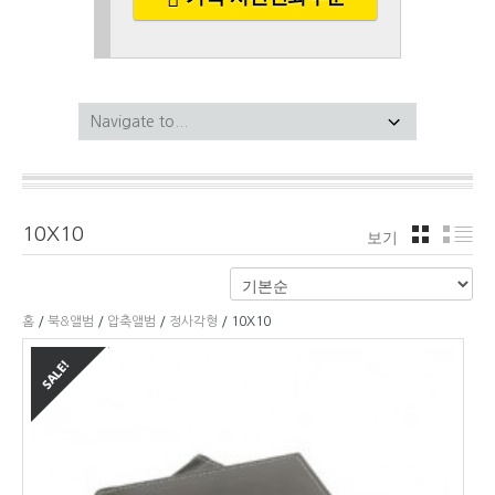
10X10
보기
격자
리
홈
/
북&앨범
/
압축앨범
/
정사각형
/ 10X10