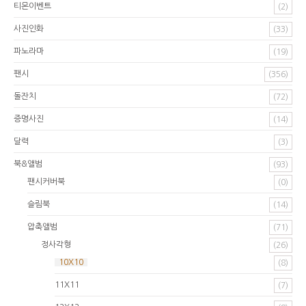
티몬이벤트
(2)
사진인화
(33)
파노라마
(19)
팬시
(356)
돌잔치
(72)
증명사진
(14)
달력
(3)
북&앨범
(93)
팬시커버북
(0)
슬림북
(14)
압축앨범
(71)
정사각형
(26)
10X10
(8)
11X11
(7)