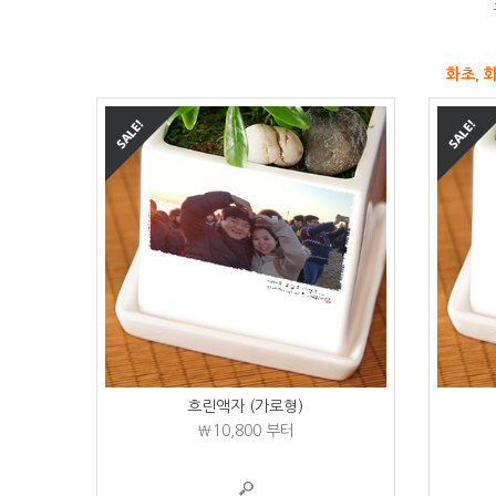
화초, 
흐린액자 (가로형)
₩10,800
부터