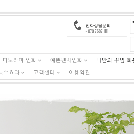
전화상담문의
+ 070 7687 1111
파노라마 인화
예쁜팬시인화
나만의 꾸밈 화
 특수효과
고객센터
이용약관