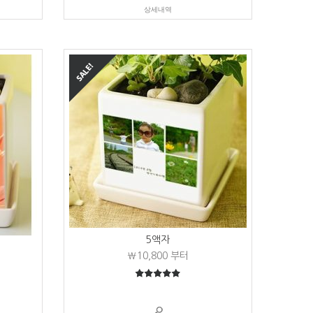
상세내역
5액자
₩10,800
부터
5
5중에서