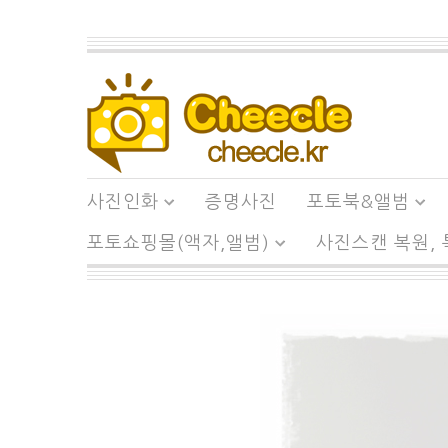
사진인화
증명사진
포토북&앨범
포토쇼핑몰(액자,앨범)
사진스캔 복원,