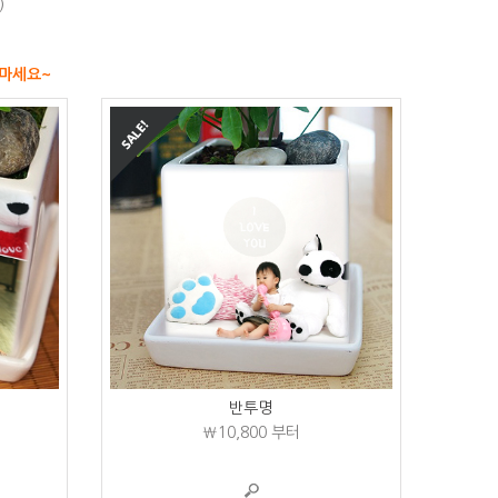
)
지마세요~
반투명
₩10,800
부터