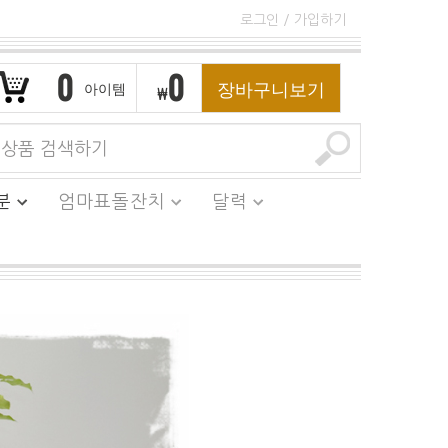
로그인
/
가입하기
0
0
장바구니보기
아이템
₩
분
엄마표돌잔치
달력