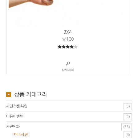
3X4
₩100
4
5중에서
상세내역
상품 카테고리
사진스캔 복원
(5)
티몬이벤트
(2)
사진인화
(33)
미니사진
(6)