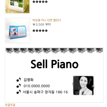
5
5중에서
탁상용 미니 단면 캘린더
₩3,500
부터
5
5중에서
우글우글