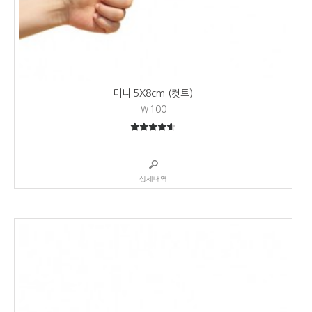
미니 5X8cm (컷트)
₩100
4.58
5중에서
상세내역