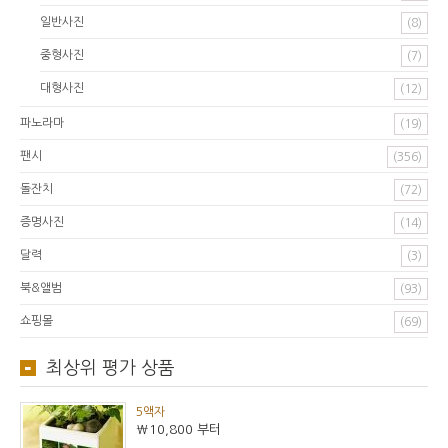
일반사진
(8)
중형사진
(7)
대형사진
(12)
파노라마
(19)
팬시
(356)
돌잔치
(72)
증명사진
(14)
달력
(3)
북&앨범
(93)
쇼핑몰
(69)
최상위 평가 상품
5액자
₩10,800
부터