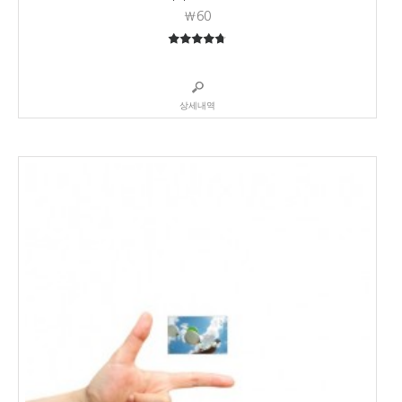
₩60
4.73
5중에서
상세내역