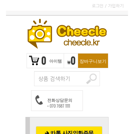
로그인
/
가입하기
0
0
아이템
장바구니보기
₩
전화상담문의
+ 070 7687 1111
카톡 사진인화주문