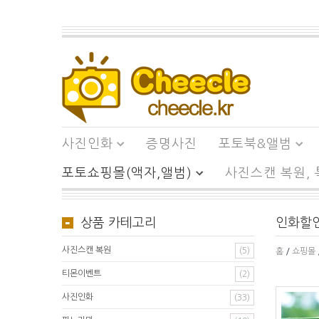
사진인화
증명사진
포토북&앨범
포토쇼핑몰(액자,앨범)
사진스캔 복원,
상품 카테고리
인화할
사진스캔 복원
(5)
홈
/
쇼핑몰
티몬이벤트
(2)
사진인화
(33)