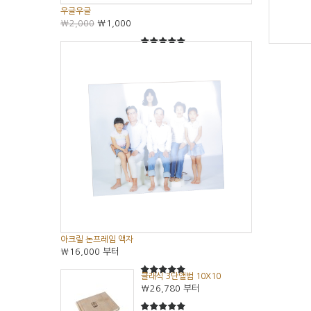
우글우글
₩2,000
₩1,000
5
5중에서
아크릴 논프레임 액자
₩16,000
부터
클래식 3단앨범 10X10
5
5중에서
₩26,780
부터