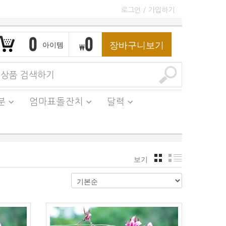
로그인
/
가입하기
0
0
장바구니보기
아이템
₩
분
엄마표돌잔치
달력
보기
격자
리스트