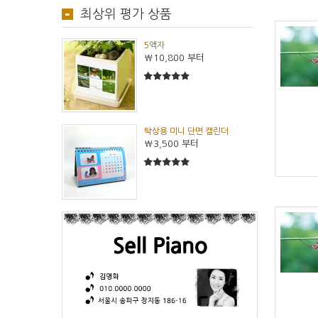
최상위 평가 상품
5액자
₩10,800
부터
5
5중에서
탁상용 미니 단면 캘린더
₩3,500
부터
5
5중에서