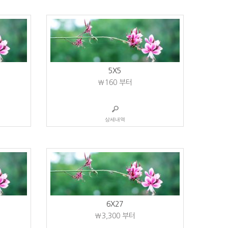
5X5
₩160
부터
상세내역
6X27
₩3,300
부터