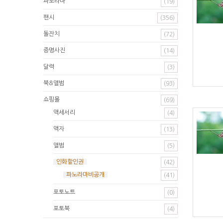
파노라마
(19)
팬시
(356)
돌잔치
(72)
증명사진
(14)
달력
(3)
북&앨범
(93)
쇼핑몰
(69)
액세서리
(4)
액자
(13)
앨범
(5)
인화할인권
(42)
파노라마비공개
(41)
포토노트
(0)
포토북
(4)