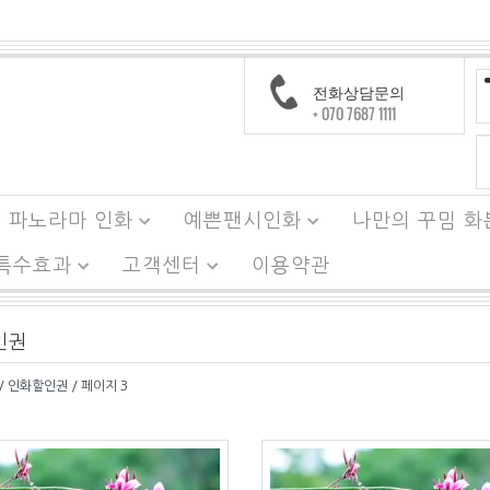
전화상담문의
+ 070 7687 1111
파노라마 인화
예쁜팬시인화
나만의 꾸밈 화
 특수효과
고객센터
이용약관
인권
/ 인화할인권 / 페이지 3