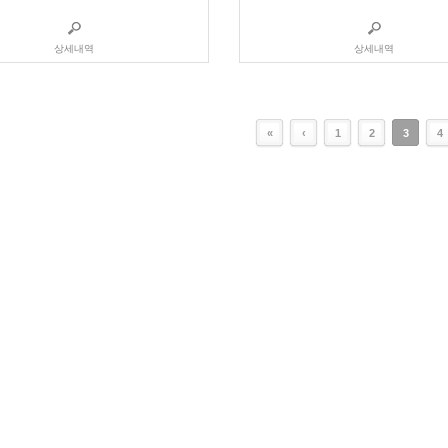
상세내역
상세내역
«
‹
1
2
3
4