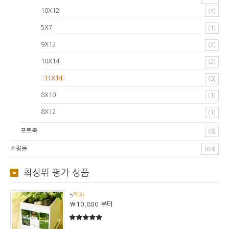
10X12
(4)
5X7
(1)
9X12
(3)
10X14
(2)
11X14
(6)
8X10
(1)
8X12
(1)
포토북
(8)
쇼핑몰
(69)
최상위 평가 상품
5액자
₩10,800
부터
5
5중에서