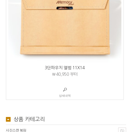
3단파우치 앨범 11X14
₩40,950
부터
상세내역
상품 카테고리
사진스캔 복원
(5)