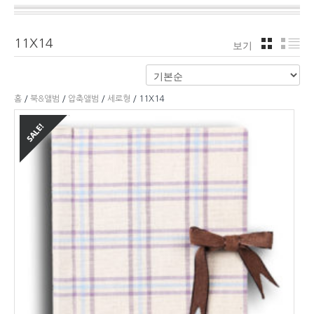
11X14
보기
격자
리
홈
/
북&앨범
/
압축앨범
/
세로형
/ 11X14