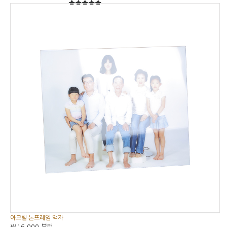
5
5중에서
아크릴 논프레임 액자
₩16,000
부터