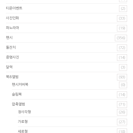
티몬이벤트
(2)
사진인화
(33)
파노라마
(19)
팬시
(356)
돌잔치
(72)
증명사진
(14)
달력
(3)
북&앨범
(93)
팬시커버북
(0)
슬림북
(14)
압축앨범
(71)
정사각형
(26)
가로형
(27)
세로형
(18)