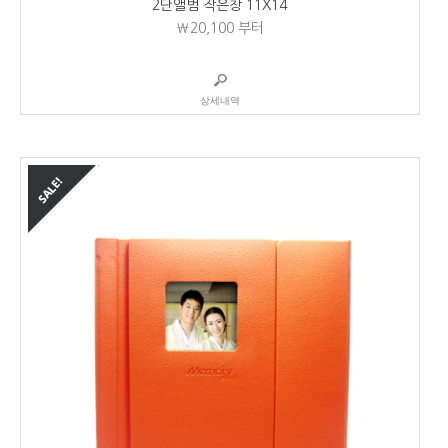
2단앨범 작은창 11X14
₩20,100
부터
상세내역