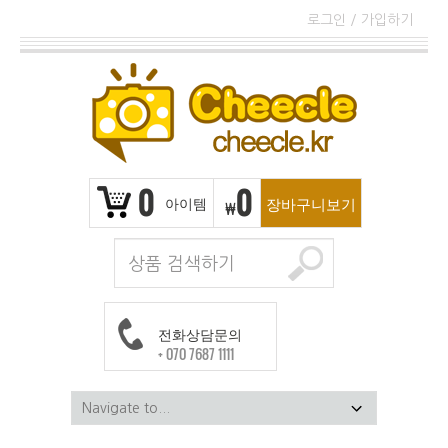
로그인
/
가입하기
0
0
아이템
장바구니보기
₩
전화상담문의
+ 070 7687 1111