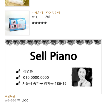
탁상용 미니 단면 캘린더
₩3,500
부터
5
5중에서
우글우글
₩2,000
₩1,000