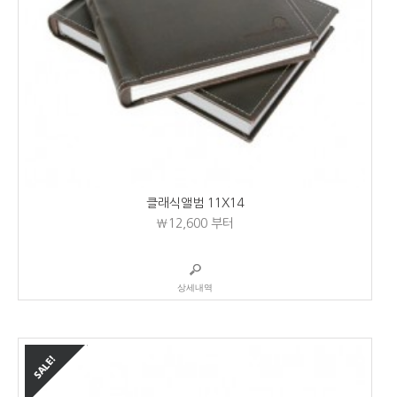
클래식앨범 11X14
₩12,600
부터
상세내역