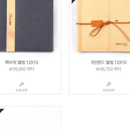
패브릭 앨범 12X10
3단밴드 앨범 12X10
₩39,450
부터
₩36,750
부터
상세내역
상세내역