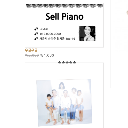
우글우글
₩2,000
₩1,000
5
5중에서