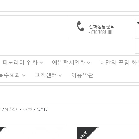
전화상담문의
+ 070 7687 1111
파노라마 인화
예쁜팬시인화
나만의 꾸밈 화
 특수효과
고객센터
이용약관
범
/
압축앨범
/
가로형
/ 12X10