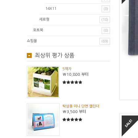
14X11
(8)
세로형
(18)
포토북
(8)
쇼핑몰
(69)
최상위 평가 상품
5액자
₩10,800
부터
5
5중에서
탁상용 미니 단면 캘린더
₩3,500
부터
5
5중에서