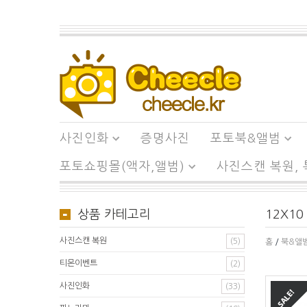
사진인화
증명사진
포토북&앨범
포토쇼핑몰(액자,앨범)
사진스캔 복원,
상품 카테고리
12X10
사진스캔 복원
(5)
홈
/
북&앨
티몬이벤트
(2)
사진인화
(33)