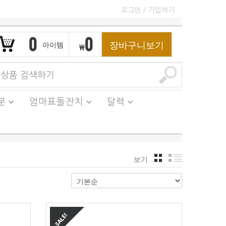
로그인
/
가입하기
0
0
장바구니보기
아이템
₩
분
엄마표돌잔치
달력
보기
격자
리스트