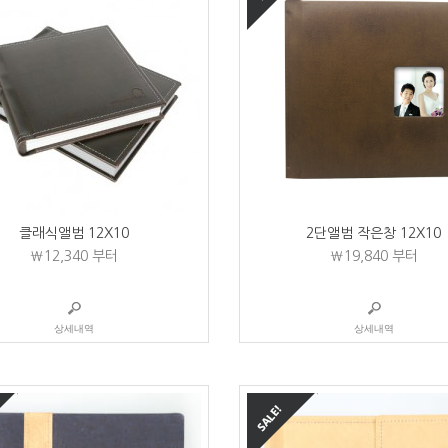
클래식앨범 12X10
2단앨범 작은창 12X10
₩12,340
부터
₩19,840
부터
상세내역
상세내역