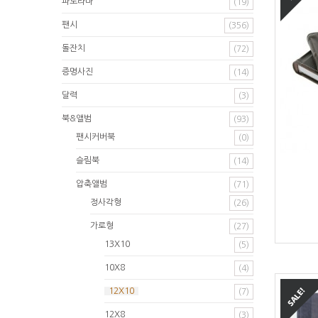
파노라마
(19)
팬시
(356)
돌잔치
(72)
증명사진
(14)
달력
(3)
북&앨범
(93)
팬시커버북
(0)
슬림북
(14)
압축앨범
(71)
정사각형
(26)
가로형
(27)
13X10
(5)
10X8
(4)
12X10
(7)
12X8
(3)