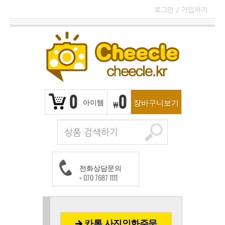
로그인
/
가입하기
0
0
아이템
장바구니보기
₩
전화상담문의
+ 070 7687 1111
카톡 사진인화주문