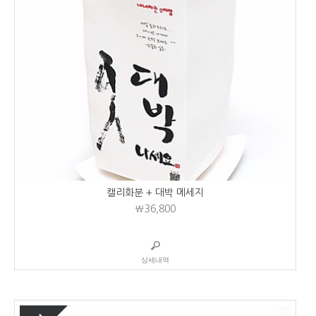
캘리화분 + 대박 메세지
₩36,800
상세내역