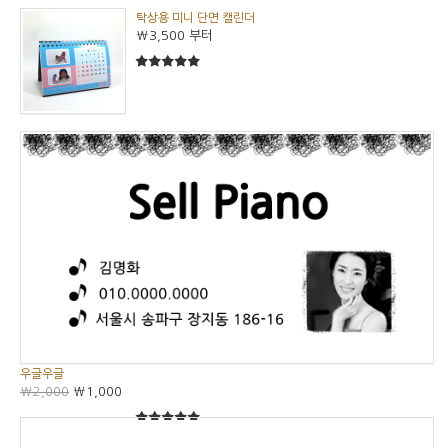
탁상용 미니 단면 캘린더
₩3,500
부터
5
5중에서
우글우글
₩2,000
₩1,000
5
5중에서