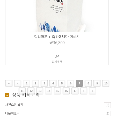
캘리화분 + 축하합니다 메세지
₩36,800
상세내역
«
‹
1
2
3
4
5
6
7
8
9
10
11
12
13
14
15
16
17
›
»
상품 카테고리
사진스캔 복원
(5)
티몬이벤트
(2)