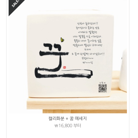
캘리화분 + 꿈 메세지
₩16,800
부터