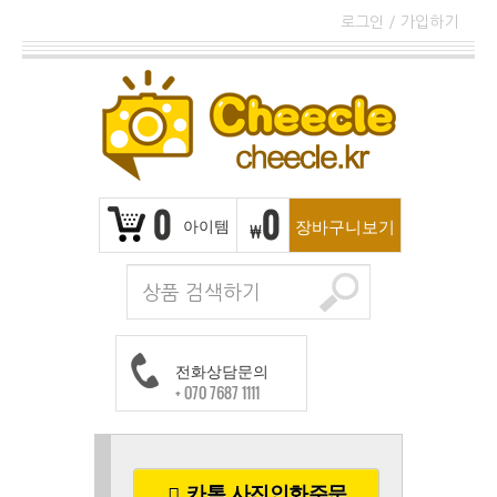
로그인
/
가입하기
0
0
아이템
장바구니보기
₩
전화상담문의
+ 070 7687 1111
카톡 사진인화주문