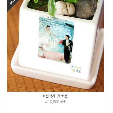
흐린액자 (세로형)
₩10,800
부터