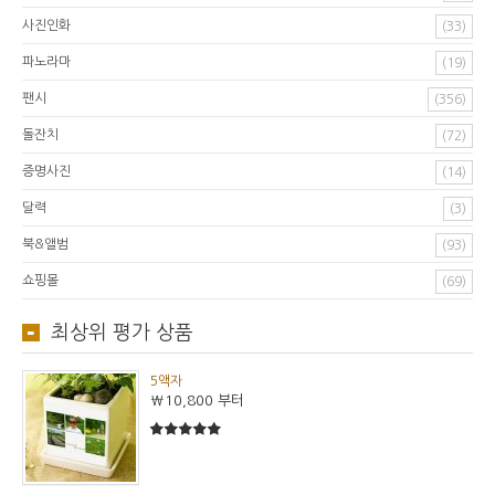
사진인화
(33)
파노라마
(19)
팬시
(356)
돌잔치
(72)
증명사진
(14)
달력
(3)
북&앨범
(93)
쇼핑몰
(69)
최상위 평가 상품
5액자
₩10,800
부터
5
5중에서