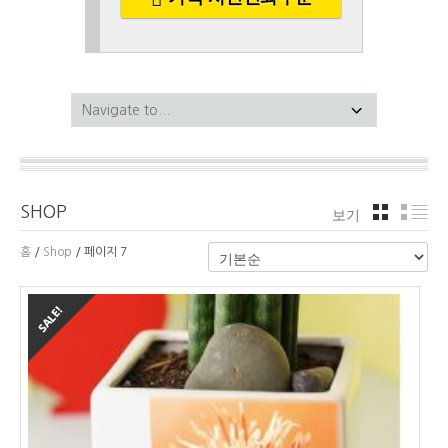
SHOP
보기
격자
리
홈
/
Shop
/ 페이지 7