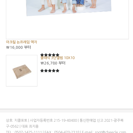
아크릴 논프레임 액자
₩16,000
부터
클래식 3단앨범 10X10
5
5중에서
₩26,780
부터
5
5중에서
상호: 치클포토 | 사업자등록번호 215-19-48480 | 통신판매업 신고 2021-광주북
구-0562 | 대표 최지용
TEL : 0507-1425-1111 | FAX : 0504-470-2318 | E-mail : root@cheecle.com