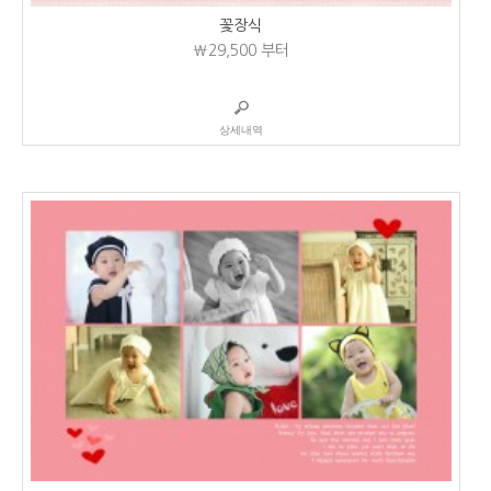
꽃장식
₩29,500
부터
상세내역