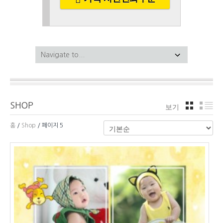
SHOP
보기
격자
리
홈
/
Shop
/ 페이지 5