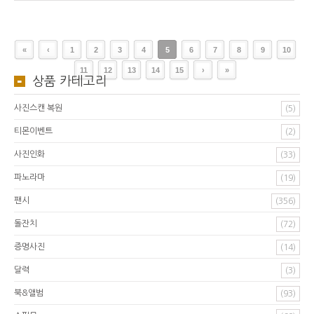
«
‹
1
2
3
4
5
6
7
8
9
10
11
12
13
14
15
›
»
상품 카테고리
사진스캔 복원
(5)
티몬이벤트
(2)
사진인화
(33)
파노라마
(19)
팬시
(356)
돌잔치
(72)
증명사진
(14)
달력
(3)
북&앨범
(93)