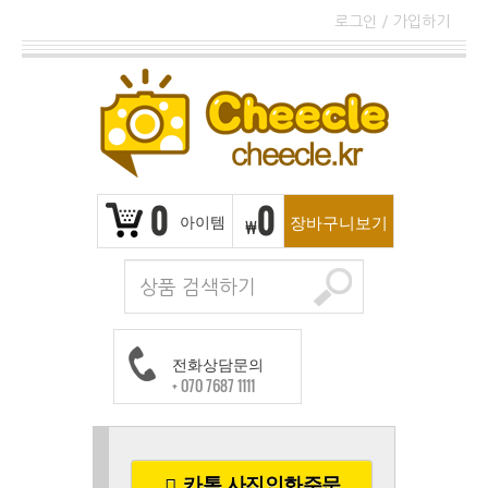
로그인
/
가입하기
0
0
아이템
장바구니보기
₩
전화상담문의
+ 070 7687 1111
카톡 사진인화주문