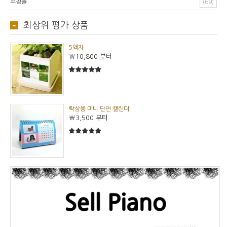
쇼핑몰
(69)
최상위 평가 상품
5액자
₩10,800
부터
5
5중에서
탁상용 미니 단면 캘린더
₩3,500
부터
5
5중에서