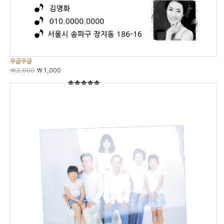
우글우글
₩2,000
₩1,000
5
5중에서