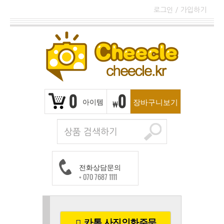
로그인
/
가입하기
0
0
아이템
장바구니보기
₩
전화상담문의
+ 070 7687 1111
카톡 사진인화주문