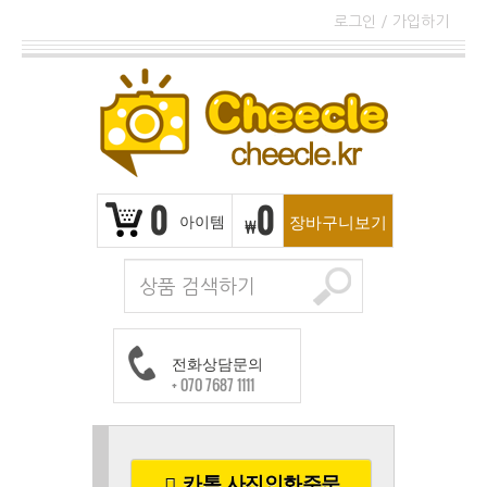
로그인
/
가입하기
0
0
아이템
장바구니보기
₩
전화상담문의
+ 070 7687 1111
카톡 사진인화주문