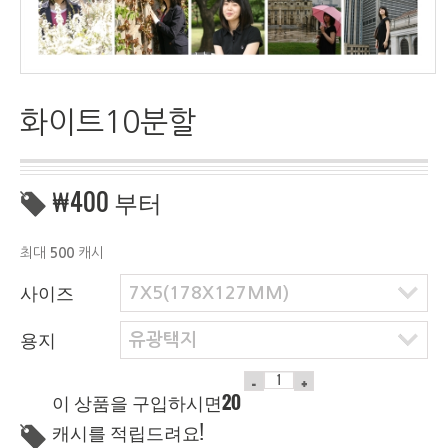
화이트10분할
₩400
부터
최대
500
캐시
사이즈
7X5(178X127MM)
용지
유광택지
이 상품을 구입하시면
20
캐시를 적립드려요!