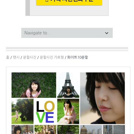
홈
/
팬시
/
분할사진
/
분할사진 가로형
/ 화이트10분할