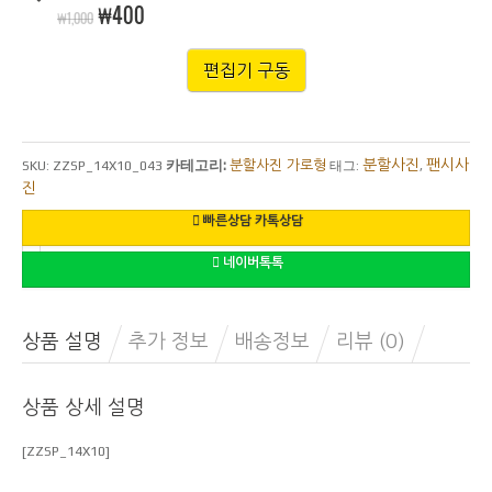
₩400
₩1,000
편집기 구동
카테고리:
분할사진
팬시사
SKU:
ZZSP_14X10_043
분할사진 가로형
태그:
,
진
빠른상담 카톡상담
네이버톡톡
상품 설명
추가 정보
배송정보
리뷰 (0)
상품 상세 설명
[ZZSP_14X10]