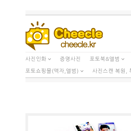
사진인화
증명사진
포토북&앨범
포토쇼핑몰(액자,앨범)
사진스캔 복원,