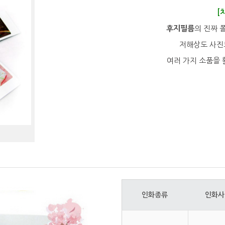
[
후지필름
의 진짜 
저해상도 사진
여러 가지 소품을 
인화종류
인화사