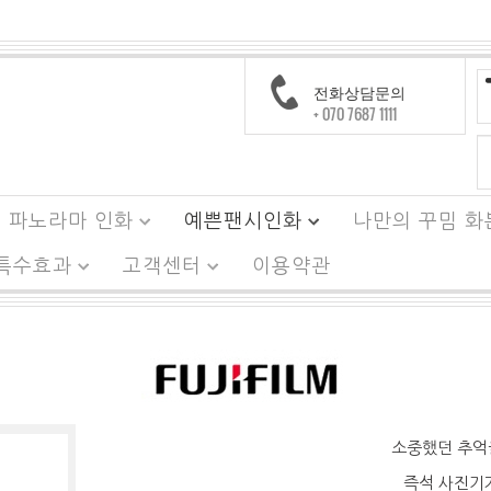
전화상담문의
+ 070 7687 1111
파노라마 인화
예쁜팬시인화
나만의 꾸밈 화
 특수효과
고객센터
이용약관
소중했던 추억
즉석 사진기