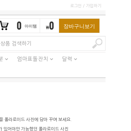
로그인
/
가입하기
0
0
장바구니보기
아이템
₩
분
엄마표돌잔치
달력
을 폴라로이드 사진에 담아 꾸며 보세요.
가 있어야만 가능했던 폴라로이드 사진