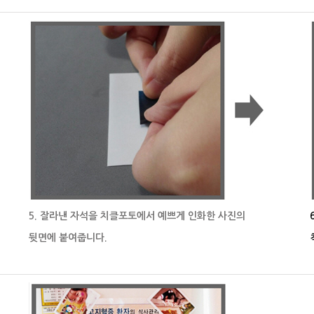
5. 잘라낸 자석을 치클포토에서 예쁘게 인화한 사진의
뒷면에 붙여줍니다.