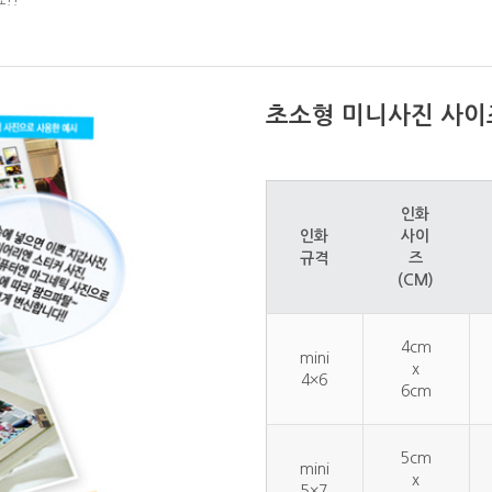
!!
초소형 미니사진 사이
인화
인화
사이
규격
즈
(CM)
4cm
mini
x
4×6
6cm
5cm
mini
x
5×7