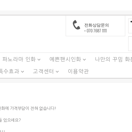
전화상담문의
+ 070 7687 1111
파노라마 인화
예쁜팬시인화
나만의 꾸밈 화
 특수효과
고객센터
이용약관
인화에 가격부담이 전혀 없습니다!
사진들 있으세요?