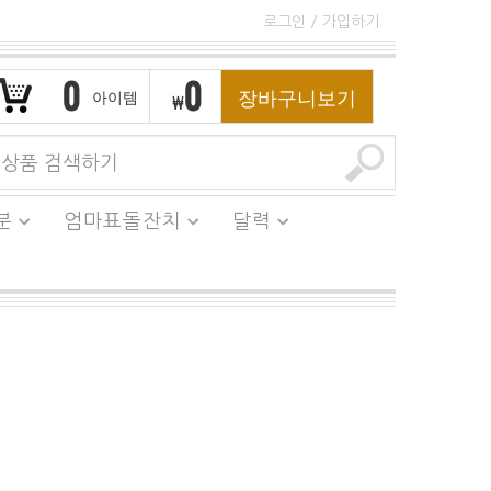
로그인
/
가입하기
0
0
장바구니보기
아이템
₩
분
엄마표돌잔치
달력