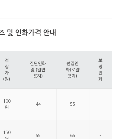
즈 및 인화가격 안내
정
보
간단인화
편집인
상
정
및 (일반
화(로얄
가
인
용지)
용지)
(원)
화
100
44
55
–
원
150
55
65
–
원