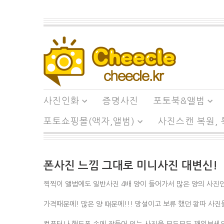
사진인화
증명사진
포토북&앨범
포토쇼핑몰(액자,앨범)
사진스캔 복원,
폰사진 느낌 그대로 미니사진 대변신!
찍찍이 앨범에도 일반사진 4배 양이 들어가서 많은 양의 사진
가격때문에! 많은 양 떄문에!!! 망설이고 보류 했던 왕따 